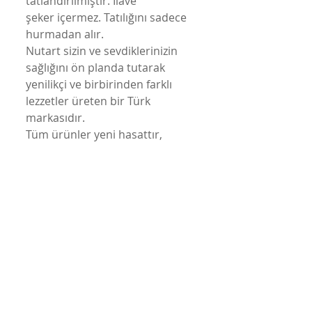
tatlandırılmıştır. İlave
şeker içermez. Tatılığını sadece
hurmadan alır.
Nutart sizin ve sevdiklerinizin
sağlığını ön planda tutarak
yenilikçi ve birbirinden farklı
lezzetler üreten bir Türk
markasıdır.
Tüm ürünler yeni hasattır,
fabrikadan taze dolum ile
yollanır.; 10 aya kadar TETT'ye
sahiptir.
Taptaze ürünlerimiz ekstra
korunaklı kutularında, hızlı
teslimat ile taşınır.
Koşulsuz iade kabul edilir.