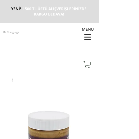
YENİ!
1500 TL ÜSTÜ ALIŞVERİŞLERİNİZDE
KARGO BEDAVA!
MENU
Dil / Language