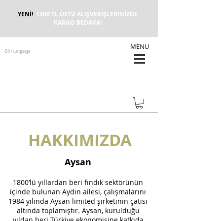
YENİ!
1500 TL ÜSTÜ ALIŞVERİŞLERİNİZDE
KARGO BEDAVA!
MENU
Dil / Language
HAKKIMIZDA
Aysan
1800’lü yıllardan beri fındık sektörünün
içinde bulunan Aydın ailesi, çalışmalarını
1984 yılında Aysan limited şirketinin çatısı
altında toplamıştır. Aysan, kurulduğu
yıldan beri Türkiye ekonomisine katkıda