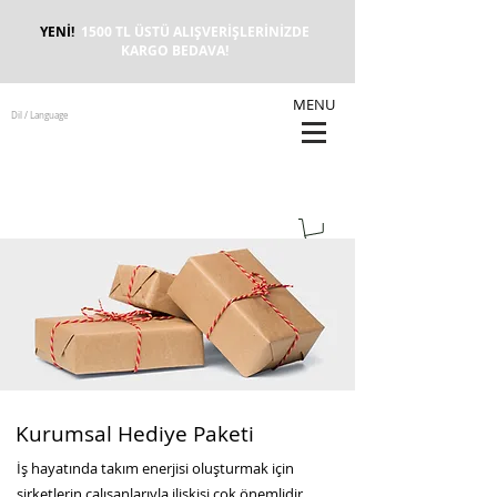
YENİ!
1500 TL ÜSTÜ ALIŞVERİŞLERİNİZDE
KARGO BEDAVA!
MENU
Dil / Language
Kurumsal Hediye Paketi
İş hayatında takım enerjisi oluşturmak için
şirketlerin çalışanlarıyla ilişkisi çok önemlidir.