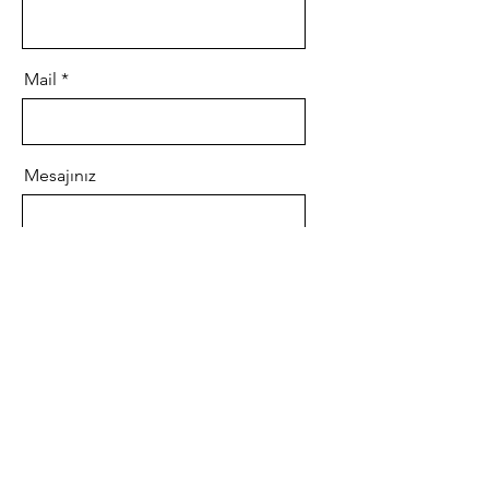
Mail
Mesajınız
Gönder
Sipariş Fatura Kargo
Üyelik
Ödeme Yöntemi