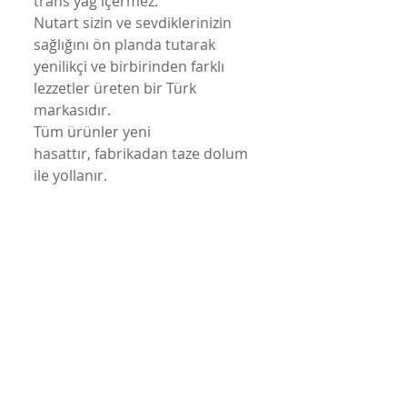
trans yağ içermez.
Nutart sizin ve sevdiklerinizin
sağlığını ön planda tutarak
yenilikçi ve birbirinden farklı
lezzetler üreten bir Türk
markasıdır.
Tüm ürünler yeni
hasattır, fabrikadan taze dolum
ile yollanır.
10 aya kadar TETT'ye sahiptir.
Taptaze ürünlerimiz ekstra
korunaklı kutularında, hızlı
teslimat ile taşınır.
Koşulsuz iade kabul edilir.
Genişlik: 66,5mm Yükseklik:
80mm 210cc