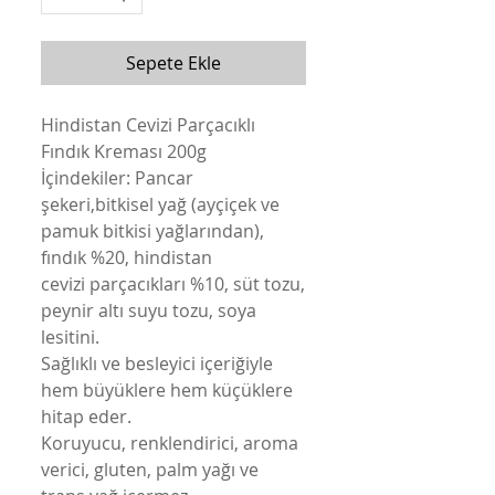
Sepete Ekle
Hindistan Cevizi Parçacıklı
Fındık Kreması 200g
İçindekiler: Pancar
şekeri,bitkisel yağ (ayçiçek ve
pamuk bitkisi yağlarından),
fındık %20, hindistan
cevizi parçacıkları %10, süt tozu,
peynir altı suyu tozu, soya
lesitini.
Sağlıklı ve besleyici içeriğiyle
hem büyüklere hem küçüklere
hitap eder.
Koruyucu, renklendirici, aroma
verici, gluten, palm yağı ve