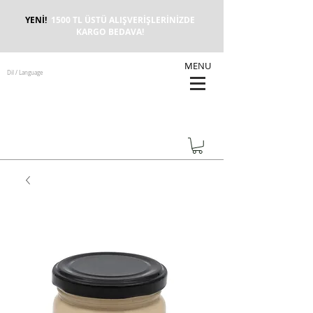
YENİ!
1500 TL ÜSTÜ ALIŞVERİŞLERİNİZDE
KARGO BEDAVA!
MENU
Dil / Language