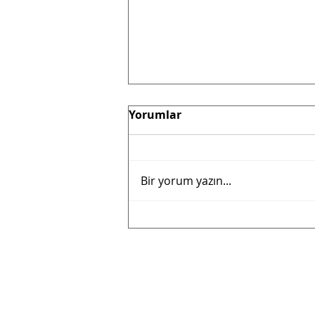
Yorumlar
Bir yorum yazın...
Fabrikamızda ne var ne
yok?