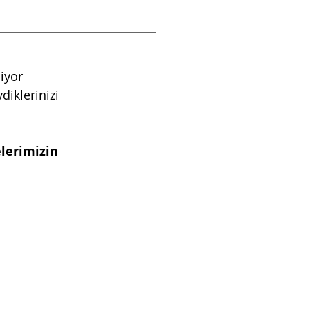
iyor 
iklerinizi 
elerimizin 