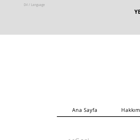
Dil / Language
YE
Ana Sayfa
Hakkım