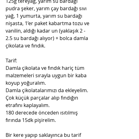
125g tereyağ, yarım su bardağı 
pudra şeker, yarım çay bardağı sıvı 
yağ, 1 yumurta, yarım su bardağı 
nişasta, 1’er paket kabartma tozu ve 
vanilin, aldığı kadar un (yaklaşık 2 - 
2.5 su bardağı alıyor) + bolca damla 
çikolata ve fındık. 
Tarif:
Damla çikolata ve fındık hariç tüm 
malzemeleri sırayla uygun bir kaba 
koyup yoğuralım.
Damla çikolatalarımızı da ekleyelim.
Çok küçük parçalar alıp fındığın 
etrafını kaplayalım.
180 derecede önceden ısıtılmış 
fırında 15dk pişirelim.
Bir kere yapıp saklayınca bu tarif 