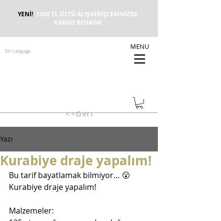
YENİ!
1500 TL ÜSTÜ ALIŞVERİŞLERİNİZDE
KARGO BEDAVA!
MENU
Dil / Language
<<Geri
Yazı
Kurabiye draje yapalım!
Bu tarif bayatlamak bilmiyor… 😮 
Kurabiye draje yapalım!
Malzemeler: