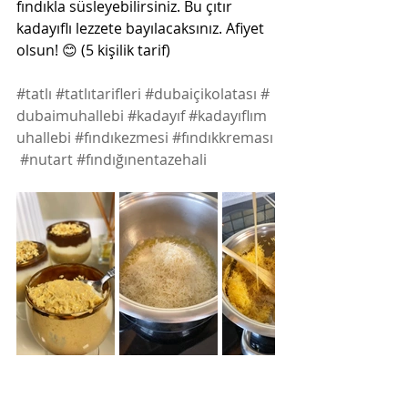
fındıkla süsleyebilirsiniz. Bu çıtır 
kadayıflı lezzete bayılacaksınız. Afiyet 
olsun! 😊 (5 kişilik tarif) 
#tatlı
#tatlıtarifleri
#dubaiçikolatası
#
dubaimuhallebi
#kadayıf
#kadayıflım
uhallebi
#fındıkezmesi
#fındıkkreması
#nutart
#fındığınentazehali