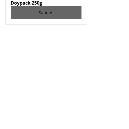
Doypack 250g
Satın Al
Son Yazılar
Hepsini Gör