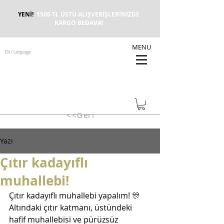
YENİ!
1500 TL ÜSTÜ ALIŞVERİŞLERİNİZDE
KARGO BEDAVA!
MENU
Dil / Language
<<Geri
Yazı
Çıtır kadayıflı
muhallebi!
Çıtır kadayıflı muhallebi yapalım! 🎊 
Altındaki çıtır katmanı, üstündeki 
hafif muhallebisi ve pürüzsüz 